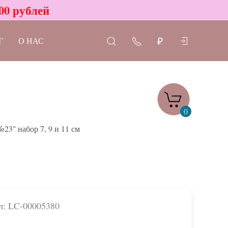
00 рублей
Г
О НАС
₽
0
3" набор 7, 9 и 11 см
л: LC-00005380