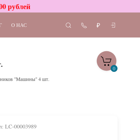
00 рублей
Г
О НАС
₽
.
0
яников "Машины" 4 шт.
л: LC-00003989