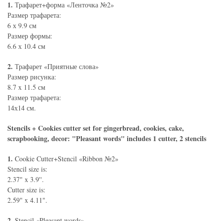
1.
Трафарет+форма «Ленточка №2»
Размер трафарета:
6 х 9.9 см
Размер формы:
6.6 х 10.4 см
2.
Трафарет «Приятные слова»
Размер рисунка:
8.7 x 11.5 см
Размер трафарета:
14х14 см.
Stencils + Cookies cutter set for gingerbread, cookies, cake,
scrapbooking, decor: "Pleasant words" includes 1 cutter, 2 stencils
1.
Cookie Cutter+Stencil «Ribbon №2»
Stencil size is:
2.37" x 3.9''.
Cutter size is:
2.59" x 4.11".
2.
Stencil «Pleasant words»