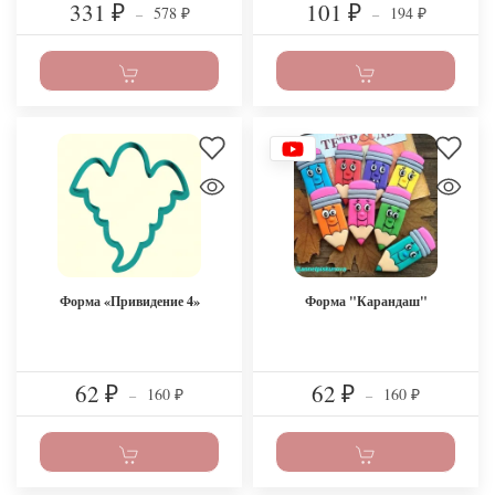
331
101
578
194
₽
–
₽
–
₽
₽
Форма «Привидение 4»
Форма "Карандаш"
62
62
160
160
₽
–
₽
–
₽
₽