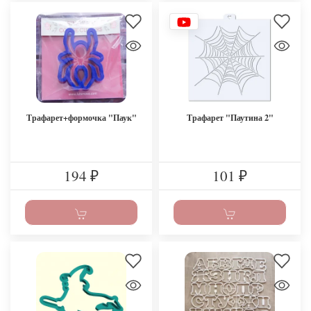
Трафарет+формочка "Паук"
Трафарет "Паутина 2"
194
101
₽
₽