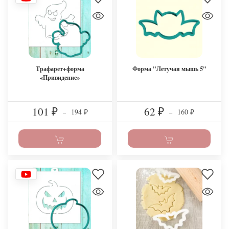
Трафарет+форма
Форма "Летучая мышь 5"
«Привидение»
101
62
194
160
₽
–
₽
–
₽
₽