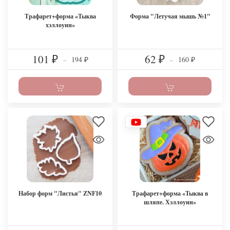
Трафарет+форма «Тыква
Форма "Летучая мышь №1"
хэллоуин»
101
62
194
160
₽
–
₽
–
₽
₽
Набор форм "Листья" ZNF10
Трафарет+форма «Тыква в
шляпе. Хэллоуин»