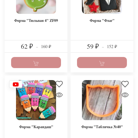
Форма "Тюльпан 4" ZF09
Форма "Флаг"
62
59
160
152
₽
–
₽
–
₽
₽
Форма "Карандаш"
Форма "Табличка №40"