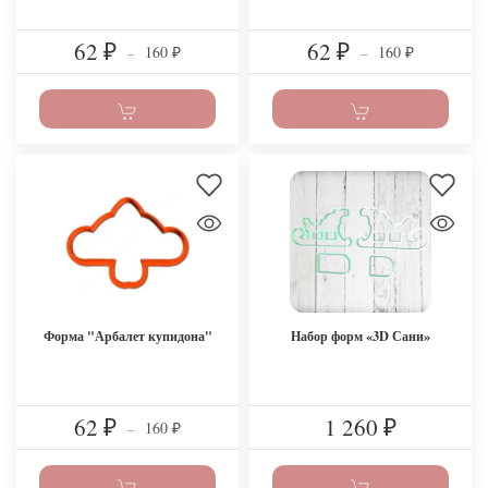
62
62
160
160
₽
–
₽
–
₽
₽
Форма "Арбалет купидона"
Набор форм «3D Сани»
62
1 260
160
₽
–
₽
₽