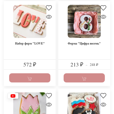
Набор форм "LOVE"
Форма "Цифра восемь"
572
213
248
₽
₽
–
₽