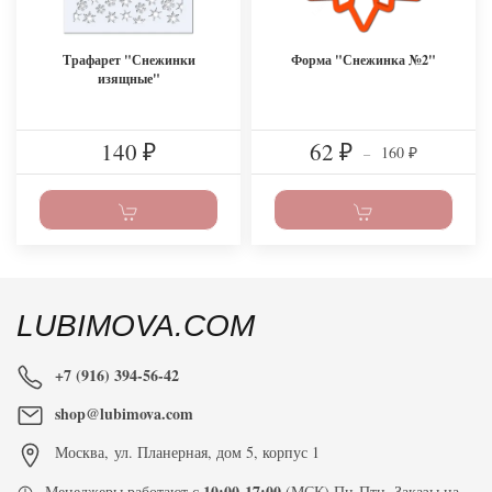
Трафарет "Снежинки
Форма "Снежинка №2"
изящные"
140
62
160
₽
₽
–
₽
LUBIMOVA.COM
+7 (916) 394-56-42
shop@lubimova.com
Москва
,
ул. Планерная, дом 5, корпус 1
10:00-17:00
Менеджеры работают с
(МСК) Пн-Птн. Заказы на