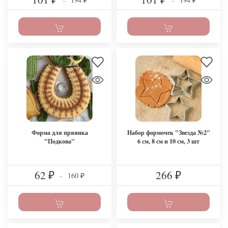
–
–
₽
₽
Форма для пряника
Набор формочек "Звезда №2"
"Подкова"
6 см, 8 см и 10 см, 3 шт
62
266
160
₽
–
₽
₽