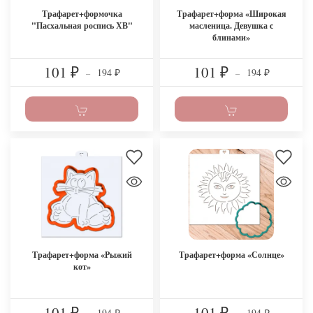
Трафарет+формочка
Трафарет+форма «Широкая
"Пасхальная роспись ХВ"
масленица. Девушка с
блинами»
101
101
194
194
₽
–
₽
–
₽
₽
Трафарет+форма «Рыжий
Трафарет+форма «Солнце»
кот»
101
101
194
194
₽
₽