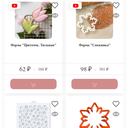
Форма "Цветочек. Тюльпан"
Форма "Снежинка"
62
98
160
301
₽
–
₽
–
₽
₽