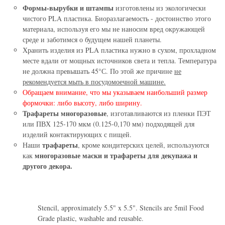
Формы-вырубки и штампы
изготовлены из экологически
чистого PLA пластика. Биоразлагаемость - достоинство этого
материала, используя его мы не наносим вред окружающей
среде и заботимся о будущем нашей планеты.
Хранить изделия из PLA пластика нужно в сухом, прохладном
месте вдали от мощных источников света и тепла. Температура
не должна превышать 45°С. По этой же причине
не
рекомендуется мыть в посудомоечной машине.
Обращаем внимание, что мы указываем наибольший размер
формочки: либо высоту, либо ширину.
Трафареты многоразовые
, изготавливаются из пленки ПЭТ
или ПВХ 125-170 мкм (0.125-0,170 мм) подходящей для
изделий контактирующих с пищей.
трафареты
Наши
, кроме кондитерских целей, используются
многоразовые маски и трафареты для декупажа и
как
другого декора.
Stencil, approximately 5.5" x 5.5". Stencils are 5mil Food
Grade plastic, washable and reusable.