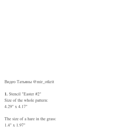
Видео Татьяны @mir_otkrit
1.
Stencil "Easter #2"
Size of the whole pattern:
4.29" x 4.17"
The size of a hare in the grass:
1.4" x 1.97"