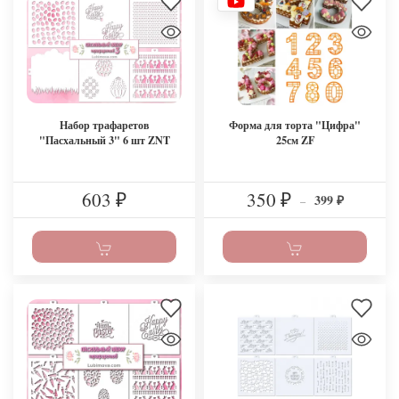
Набор трафаретов
Форма для торта "Цифра"
"Пасхальный 3" 6 шт ZNT
25см ZF
603
350
399
₽
₽
–
₽