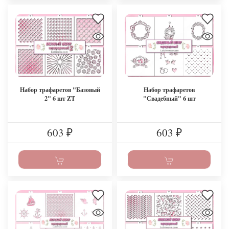
Набор трафаретов "Базовый
Набор трафаретов
2" 6 шт ZT
"Свадебный" 6 шт
603
603
₽
₽