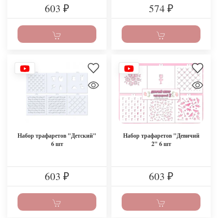
603
574
₽
₽
Набор трафаретов "Детский"
Набор трафаретов "Девичий
6 шт
2" 6 шт
603
603
₽
₽