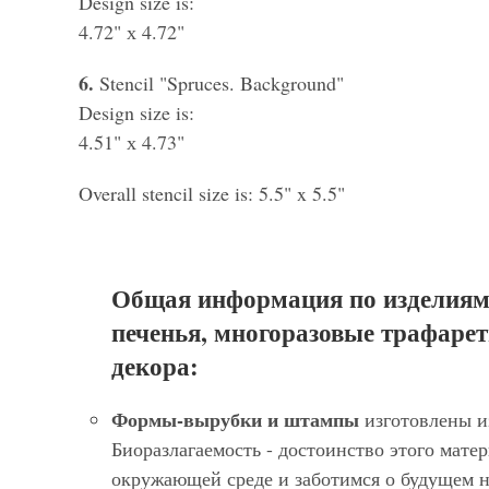
Design size is:
4.72" х 4.72"
6.
Stencil "Spruces. Background"
Design size is:
4.51" х 4.73"
Overall stencil size is: 5.5" x 5.5"
Общая информация по изделиям
печенья, многоразовые трафарет
декора:
Формы-вырубки и штампы
изготовлены и
Биоразлагаемость - достоинство этого матер
окружающей среде и заботимся о будущем 