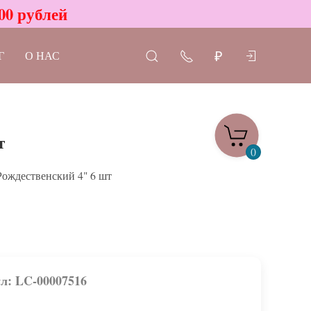
00 рублей
Г
О НАС
₽
т
0
Рождественский 4" 6 шт
л: LC-00007516