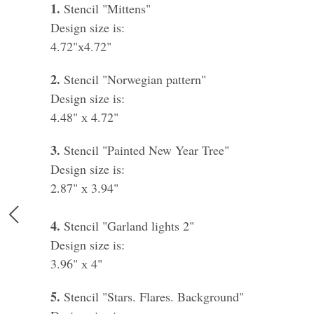
1.
Stencil "Mittens"
Design size is:
4.72"х4.72"
2.
Stencil "Norwegian pattern"
Design size is:
4.48" х 4.72"
3.
Stencil "Painted New Year Tree"
Design size is:
2.87" х 3.94"
4.
Stencil "Garland lights 2"
Design size is:
3.96" х 4"
5.
Stencil "Stars. Flares. Background"