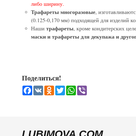
либо ширину.
Трафареты многоразовые
, изготавливают
(0.125-0,170 мм) подходящей для изделий 
трафареты
Наши
, кроме кондитерских цел
маски и трафареты для декупажа и другог
Поделиться!
Facebook
VK
Odnoklassniki
Twitter
WhatsApp
Viber
LUBIMOVA.COM