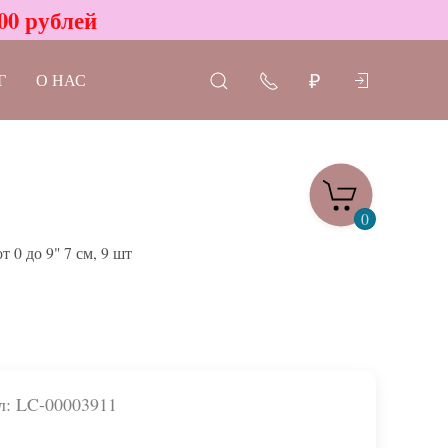
00 рублей
Г
О НАС
₽
0
 0 до 9" 7 см, 9 шт
л: LC-00003911