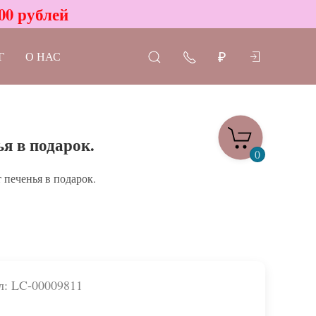
00 рублей
Г
О НАС
₽
я в подарок.
0
 печенья в подарок.
л: LC-00009811