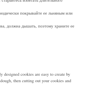
старайтесь избегать длительного
риодически покрывайте ее льняным или
ева, должна дышать, поэтому храните ее
y designed cookies are easy to create by
e dough, then cutting out your cookies and