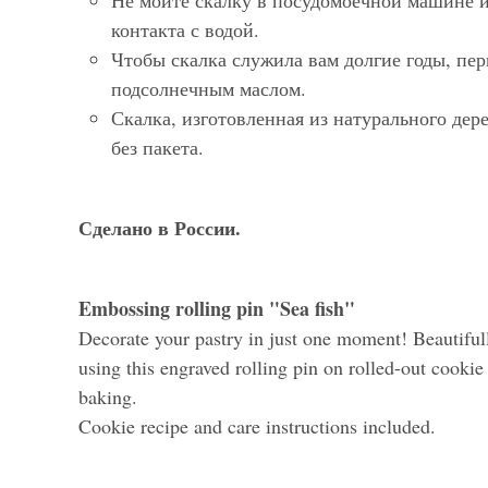
Не мойте скалку в посудомоечной машине и 
контакта с водой.
Чтобы скалка служила вам долгие годы, пе
подсолнечным маслом.
Скалка, изготовленная из натурального дер
без пакета.
Сделано в России.
Embossing rolling pin "Sea fish"
Decorate your pastry in just one moment! Beautifull
using this engraved rolling pin on rolled-out cooki
baking.
Cookie recipe and care instructions included.