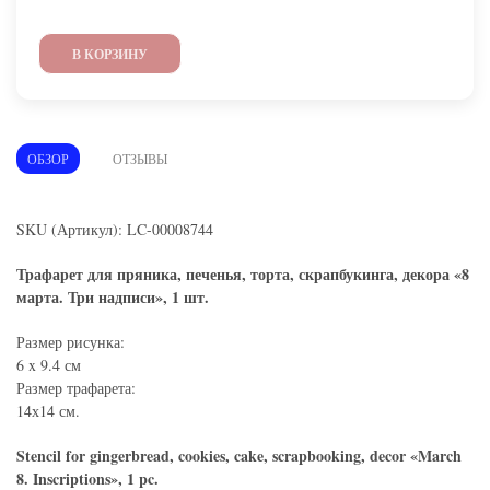
В КОРЗИНУ
ОБЗОР
ОТЗЫВЫ
SKU (Артикул): LC-00008744
Трафарет для пряника, печенья, торта, скрапбукинга, декора «8
марта. Три надписи», 1 шт.
Размер рисунка:
6 x 9.4 см
Размер трафарета:
14х14 см.
Stencil for gingerbread, cookies, cake, scrapbooking, decor «March
8. Inscriptions», 1 pc.