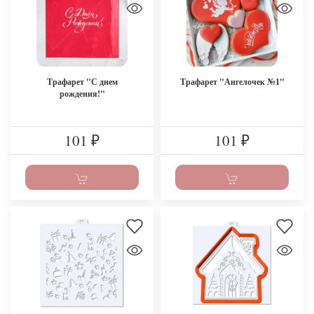
Трафарет "С днем
Трафарет "Ангелочек №1"
рождения!"
101
101
₽
₽