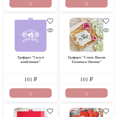
Трафарет "Силуэт
Трафарет "Стихи. Письмо
влюбленных"
Татьяны к Онегину"
101
101
₽
₽