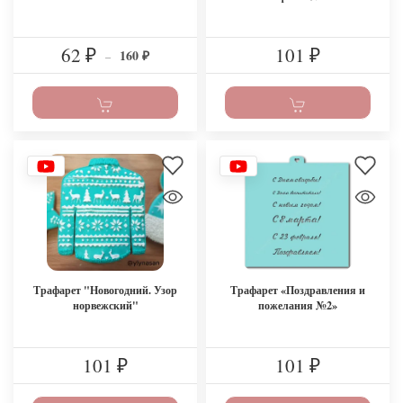
62
101
160
₽
–
₽
₽
Трафарет "Новогодний. Узор
Трафарет «Поздравления и
норвежский"
пожелания №2»
101
101
₽
₽