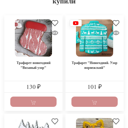
купили
Трафарет новогодний
Трафарет "Новогодний. Узор
"Вязаный узор"
норвежский"
130
101
₽
₽