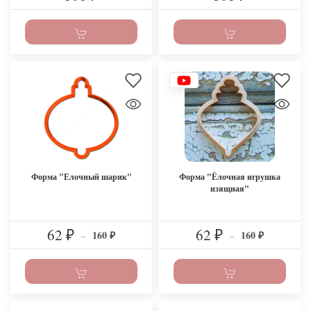
Форма "Елочный шарик"
Форма "Ёлочная игрушка
изящная"
62
62
160
160
₽
–
₽
–
₽
₽