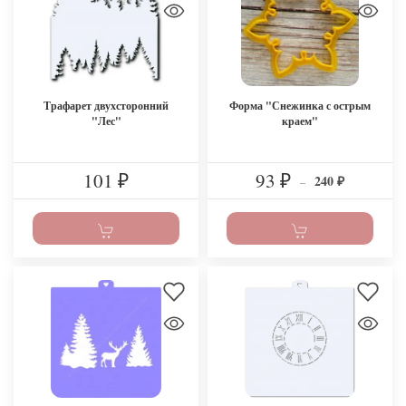
Трафарет двухсторонний
Форма "Снежинка с острым
"Лес"
краем"
101
93
240
₽
₽
–
₽