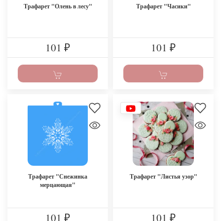
Трафарет "Олень в лесу"
Трафарет "Часики"
101
101
₽
₽
Трафарет "Снежинка
Трафарет "Листья узор"
мерцающая"
101
101
₽
₽