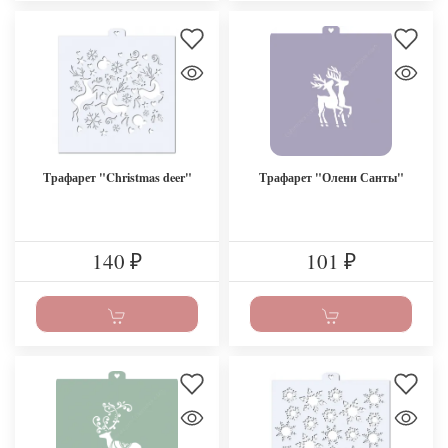
Трафарет "Christmas deer"
Трафарет "Олени Санты"
140
101
₽
₽