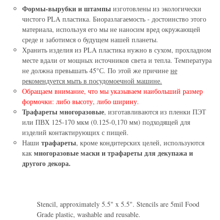
Формы-вырубки и штампы
изготовлены из экологически
чистого PLA пластика. Биоразлагаемость - достоинство этого
материала, используя его мы не наносим вред окружающей
среде и заботимся о будущем нашей планеты.
Хранить изделия из PLA пластика нужно в сухом, прохладном
месте вдали от мощных источников света и тепла. Температура
не должна превышать 45°С. По этой же причине
не
рекомендуется мыть в посудомоечной машине.
Обращаем внимание, что мы указываем наибольший размер
формочки: либо высоту, либо ширину.
Трафареты многоразовые
, изготавливаются из пленки ПЭТ
или ПВХ 125-170 мкм (0.125-0,170 мм) подходящей для
изделий контактирующих с пищей.
трафареты
Наши
, кроме кондитерских целей, используются
многоразовые маски и трафареты для декупажа и
как
другого декора.
Stencil, approximately 5.5" x 5.5". Stencils are 5mil Food
Grade plastic, washable and reusable.