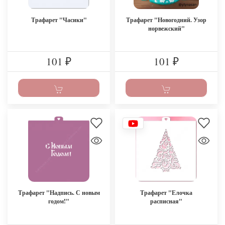
Трафарет "Часики"
Трафарет "Новогодний. Узор
норвежский"
101
101
₽
₽
Трафарет "Надпись. С новым
Трафарет "Елочка
годом!"
расписная"