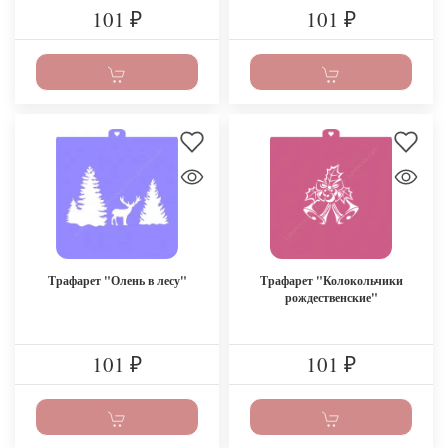
101
101
₽
₽
Трафарет "Олень в лесу"
Трафарет "Колокольчики
рождественские"
101
101
₽
₽