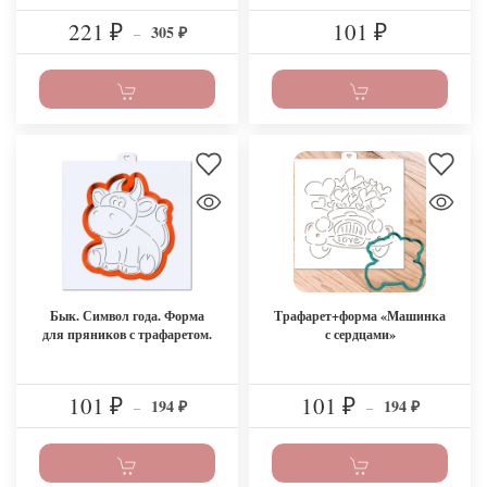
221
101
305
₽
–
₽
₽
Бык. Символ года. Форма
Трафарет+форма «Машинка
для пряников с трафаретом.
с сердцами»
101
101
194
194
₽
–
₽
–
₽
₽