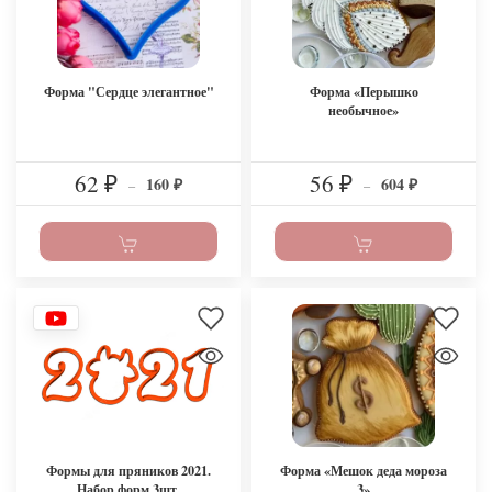
Форма "Сердце элегантное"
Форма «Перышко
необычное»
62
56
160
604
₽
–
₽
–
₽
₽
Формы для пряников 2021.
Форма «Мешок деда мороза
Набор форм 3шт.
3»