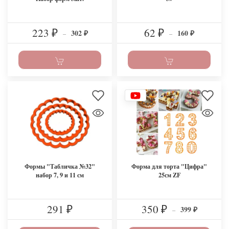
223
62
302
160
₽
–
₽
–
₽
₽
Формы "Табличка №32"
Форма для торта "Цифра"
набор 7, 9 и 11 см
25см ZF
291
350
399
₽
₽
–
₽