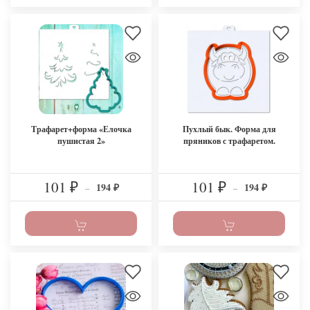
Трафарет+форма «Елочка
Пухлый бык. Форма для
пушистая 2»
пряников с трафаретом.
101
101
194
194
₽
–
₽
–
₽
₽