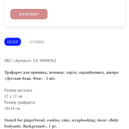
В КОРЗИНУ
ОБЗОР
ОТЗЫВЫ
SKU (Артикул): LC-00008362
Трафарет для пряника, печенья, торта, скрапбукинга, декора
«Детские боди. Фон» , 1 шт.
Размер рисунка:
12 x 12 см
Размер трафарета:
14х14 см
Stencil for gingerbread, cookies, cake, scrapbooking, decor «Baby
bodysuits. Background», 1 pc.