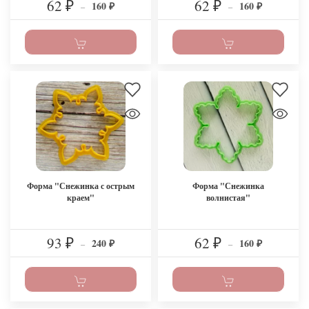
62
62
160
160
₽
–
₽
–
₽
₽
Форма "Снежинка с острым
Форма "Снежинка
краем"
волнистая"
93
62
240
160
₽
–
₽
–
₽
₽