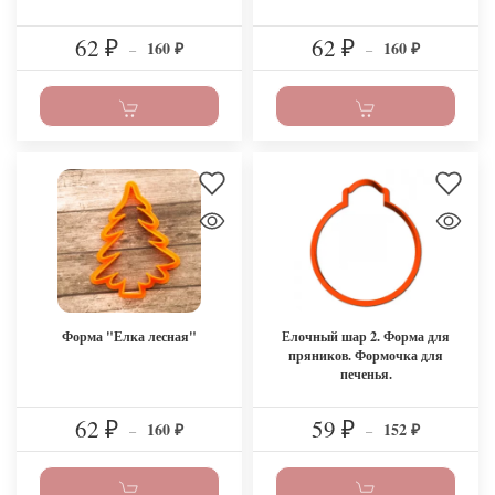
62
62
160
160
₽
–
₽
–
₽
₽
Форма "Елка лесная"
Елочный шар 2. Форма для
пряников. Формочка для
печенья.
62
59
160
152
₽
–
₽
–
₽
₽