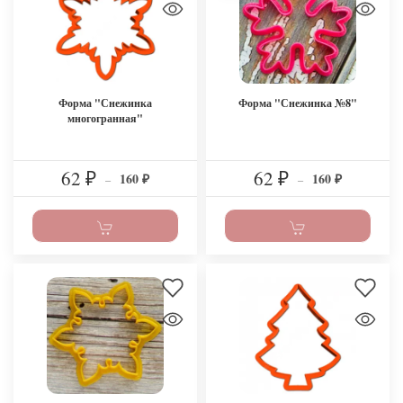
Форма "Снежинка
Форма "Снежинка №8"
многогранная"
62
62
160
160
₽
–
₽
–
₽
₽