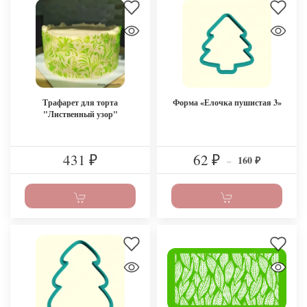
Трафарет для торта
Форма «Елочка пушистая 3»
"Лиственный узор"
431
62
160
₽
₽
–
₽