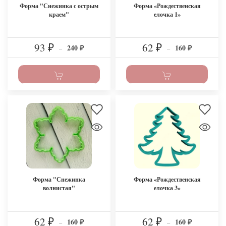
Форма "Снежинка с острым
Форма «Рождественская
краем"
елочка 1»
93
62
240
160
₽
–
₽
–
₽
₽
Форма "Снежинка
Форма «Рождественская
волнистая"
елочка 3»
62
62
160
160
₽
–
₽
–
₽
₽