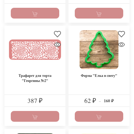
Трафарет для торта
Форма "Елка в снегу"
"Георгины №2"
387
62
160
₽
₽
–
₽