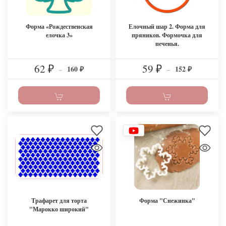
Форма «Рождественская
Елочный шар 2. Форма для
елочка 3»
пряников. Формочка для
печенья.
62
59
160
152
₽
–
₽
–
₽
₽
Трафарет для торта
Форма "Снежинка"
"Марокко широкий"