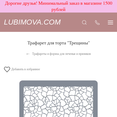
Дорогие друзья! Минимальный заказ в магазине 1500
рублей
LUBIMOVA.COM
Трафарет для торта "Трещины"
Трафареты и формы для печенья и пряников
Добавить в избранное