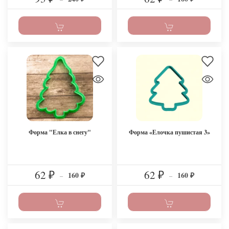
Форма "Елка в снегу"
Форма «Елочка пушистая 3»
62
62
160
160
₽
–
₽
–
₽
₽