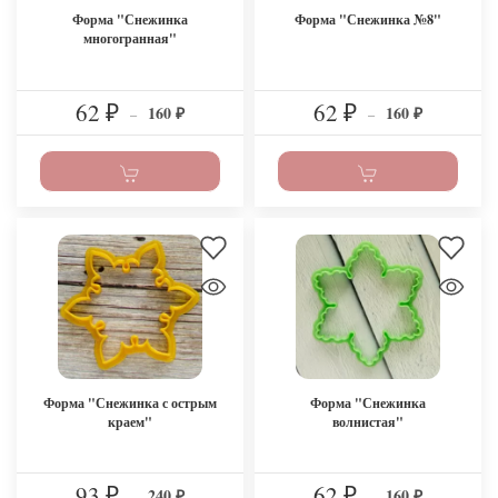
Форма "Снежинка
Форма "Снежинка №8"
многогранная"
62
62
160
160
₽
–
₽
–
₽
₽
Форма "Снежинка с острым
Форма "Снежинка
краем"
волнистая"
93
62
240
160
₽
–
₽
–
₽
₽