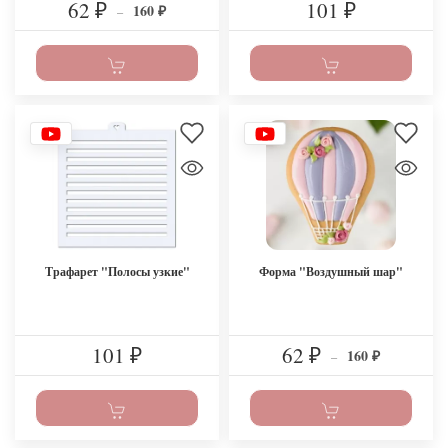
62
101
160
₽
–
₽
₽
Трафарет "Полосы узкие"
Форма "Воздушный шар"
101
62
160
₽
₽
–
₽