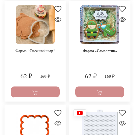
Форма "Снежный шар"
Форма «Самолетик»
62
62
160
160
₽
–
₽
–
₽
₽