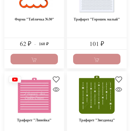
Форма "Табличка №30"
Трафарет "Горошек малый"
62
101
160
₽
–
₽
₽
Трафарет "Линейка"
Трафарет "Звездопад"