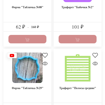
Форма "Табличка №08"
Трафарет "Бабочки №2"
62
101
160
₽
–
₽
₽
Форма "Табличка №29"
Трафарет "Полосы средние"