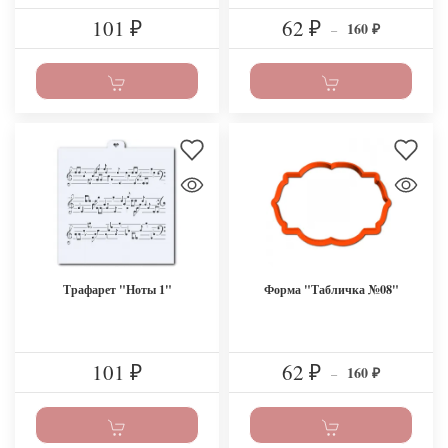
101
62
160
₽
₽
–
₽
Трафарет "Ноты 1"
Форма "Табличка №08"
101
62
160
₽
₽
–
₽