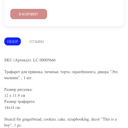
В КОРЗИНУ
ОБЗОР
ОТЗЫВЫ
SKU (Артикул): LC-00005666
Трафарет для пряника, печенья, торта, скрапбукинга, декора "Это
мальчик" , 1 шт.
Размер рисунка:
12 х 11.9 см
Размер трафарета:
14х14 см.
Stencil for gingerbread, cookies, cake, scrapbooking, decor "This is a
boy", 1 pc.