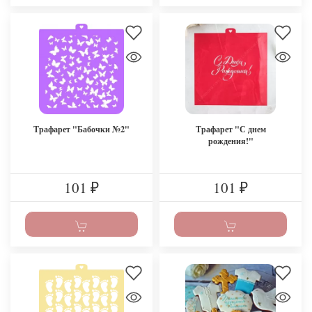
Трафарет "Бабочки №2"
Трафарет "С днем
рождения!"
101
101
₽
₽