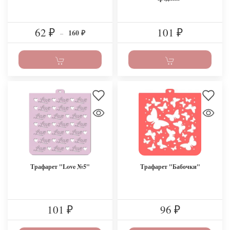
62
101
160
₽
–
₽
₽
Трафарет "Love №5"
Трафарет "Бабочки"
101
96
₽
₽