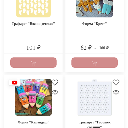
Трафарет "Ножки детские"
Форма "Крест"
101
62
160
₽
₽
–
₽
Форма "Карандаш"
Трафарет "Горошек
средний"