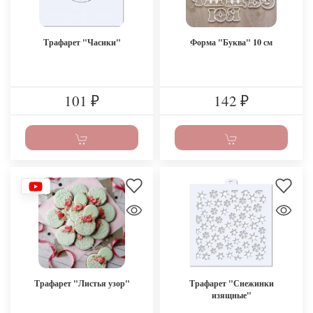
Трафарет "Часики"
Форма "Буква" 10 см
101
142
₽
₽
Трафарет "Листья узор"
Трафарет "Снежинки
изящные"