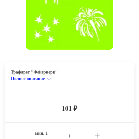
Трафарет "Фейерверк"
Полное описание
101
₽
мин.
1