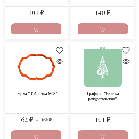
101
140
₽
₽
Форма "Табличка №08"
Трафарет "Елочка
рождественская"
62
101
160
₽
–
₽
₽