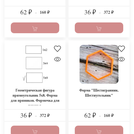
62
36
160
372
₽
–
₽
–
₽
₽
Геометрическая фигура
Форма "Шестигранник.
прямоугольник 5x8. Форма
Шестиугольник"
для пряников. Формочка для
печенья.
36
62
372
160
₽
–
₽
–
₽
₽