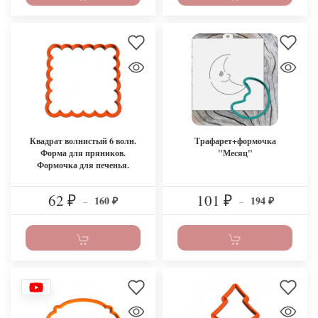
Квадрат волнистый 6 волн.
Трафарет+формочка
Форма для пряников.
"Месяц"
Формочка для печенья.
62
101
160
194
₽
–
₽
–
₽
₽