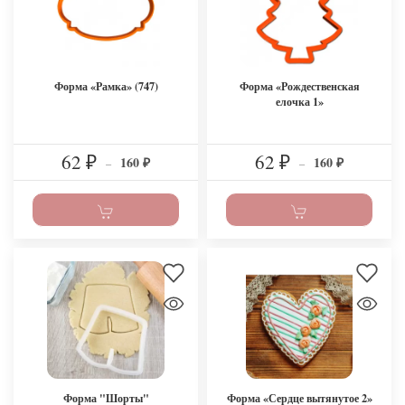
Форма «Рамка» (747)
Форма «Рождественская
елочка 1»
62
62
160
160
₽
–
₽
–
₽
₽
Форма "Шорты"
Форма «Сердце вытянутое 2»