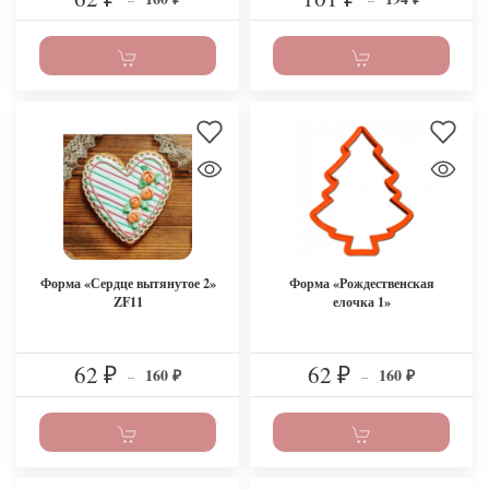
Форма «Сердце вытянутое 2»
Форма «Рождественская
ZF11
елочка 1»
62
62
160
160
₽
–
₽
–
₽
₽