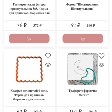
Геометрическая фигура
Форма "Шестигранник.
прямоугольник 5x8. Форма
Шестиугольник"
для пряников. Формочка для
печенья.
36
62
372
160
₽
–
₽
–
₽
₽
Квадрат волнистый 6 волн.
Трафарет+формочка
Форма для пряников.
"Месяц"
Формочка для печенья.
62
101
160
194
₽
–
₽
–
₽
₽