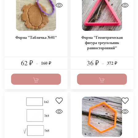
Форма "Табличка №01"
Форма "Геометрическая
фигура треугольник
равносторонний"
62
36
160
372
₽
–
₽
–
₽
₽