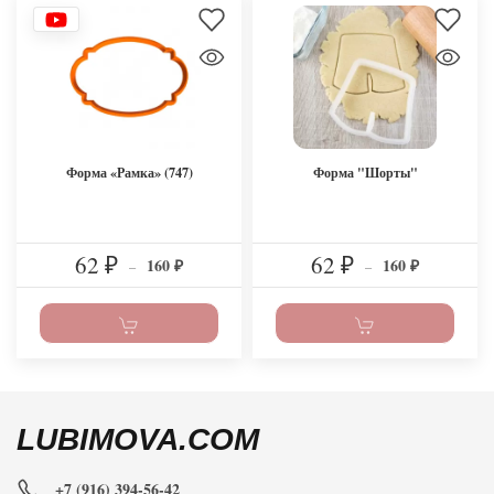
Форма «Рамка» (747)
Форма "Шорты"
62
62
160
160
₽
–
₽
–
₽
₽
LUBIMOVA.COM
+7 (916) 394-56-42