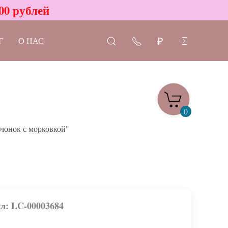
00 рублей
Г
О НАС
₽
0
чонок с морковкой"
л: LC-00003684