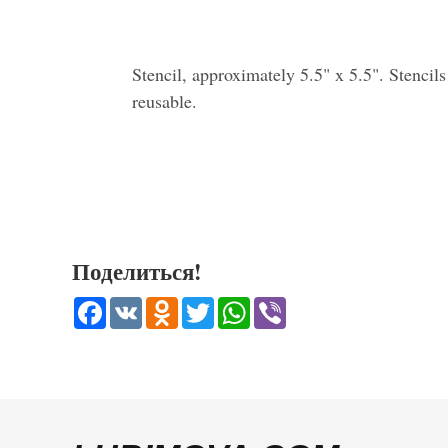
Stencil, approximately 5.5" x 5.5". Stencil
reusable.
Поделиться!
Facebook
VK
Odnoklassniki
Twitter
WhatsApp
Viber