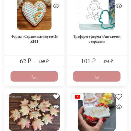
Форма «Сердце вытянутое 2»
Трафарет+форма «Ангелочек
ZF11
с сердцем»
62
101
160
194
₽
–
₽
–
₽
₽