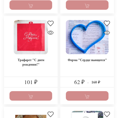
Трафарет "С днем
Форма "Сердце вьющееся"
рождения!"
101
62
160
₽
₽
–
₽