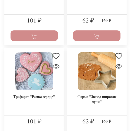
101
62
160
₽
₽
–
₽
Трафарет "Рамка сердце"
Форма "Звезда широкие
лучи"
101
62
160
₽
₽
–
₽