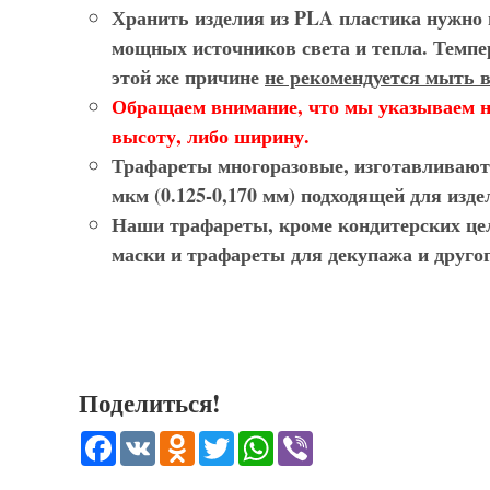
Хранить изделия из PLA пластика нужно в
мощных источников света и тепла. Темпе
этой же причине
не рекомендуется мыть 
Обращаем внимание, что мы указываем 
высоту, либо ширину.
Трафареты многоразовые
, изготавливаю
мкм (0.125-0,170 мм) подходящей для из
Наши
трафареты
, кроме кондитерских ц
маски и трафареты для декупажа и другог
Поделиться!
Facebook
VK
Odnoklassniki
Twitter
WhatsApp
Viber