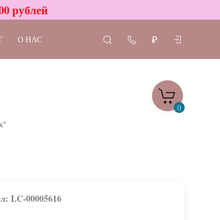
00 рублей
Г
О НАС
₽
0
к"
л: LC-00005616