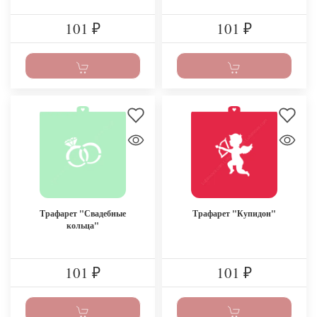
101
101
₽
₽
Трафарет "Свадебные
Трафарет "Купидон"
кольца"
101
101
₽
₽