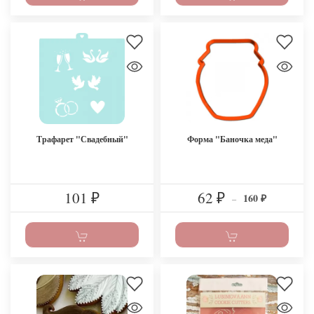
Трафарет "Свадебный"
Форма "Баночка меда"
101
62
160
₽
₽
–
₽