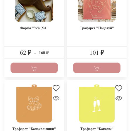
Форма "Усы №1"
Трафарет "Поцелуй"
62
101
160
₽
–
₽
₽
Трафарет "Колокольчики"
Трафарет "Бокалы"