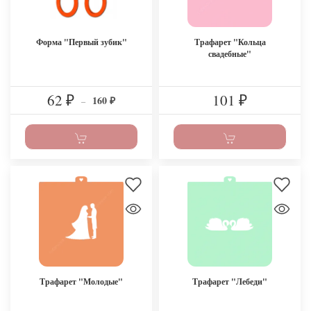
Форма "Первый зубик"
Трафарет "Кольца
свадебные"
62
101
160
₽
–
₽
₽
Трафарет "Молодые"
Трафарет "Лебеди"