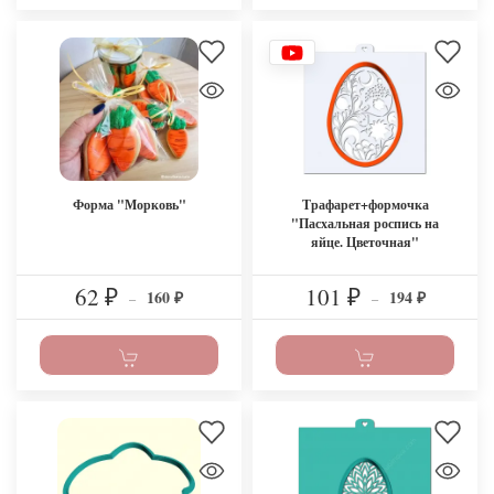
Форма "Морковь"
Трафарет+формочка
"Пасхальная роспись на
яйце. Цветочная"
62
101
160
194
₽
–
₽
–
₽
₽