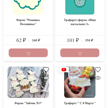
Форма "Ромашка.
Трафарет+форма «Яйцо
Половинка"
пасхальное 3»
62
101
160
194
₽
–
₽
–
₽
₽
Форма "Зайчик №3"
Трафарет " С 8 Марта "