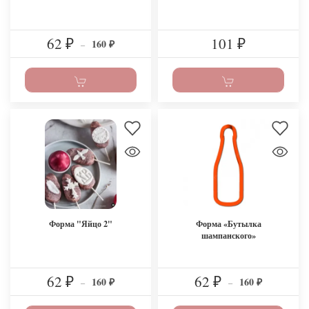
62
101
160
₽
–
₽
₽
Форма "Яйцо 2"
Форма «Бутылка
шампанского»
62
62
160
160
₽
–
₽
–
₽
₽