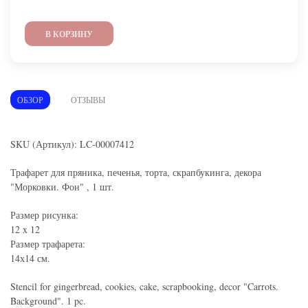
В КОРЗИНУ
ОБЗОР
ОТЗЫВЫ
SKU (Артикул): LC-00007412
Трафарет для пряника, печенья, торта, скрапбукинга, декора
"Морковки. Фон" , 1 шт.
Размер рисунка:
12 x 12
Размер трафарета:
14х14 см.
Stencil for gingerbread, cookies, cake, scrapbooking, decor "Carrots.
Background". 1 pc.