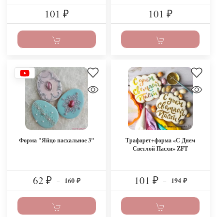
101
101
₽
₽
Форма "Яйцо пасхальное 3"
Трафарет+форма «С Днем
Светлой Пасхи» ZFT
62
101
160
194
₽
–
₽
–
₽
₽