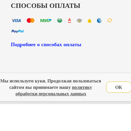
СПОСОБЫ ОПЛАТЫ
Подробнее о способах оплаты
Мы используем куки. Продолжая пользоваться
сайтом вы принимаете нашу
политику
ОК
х данных в соответствии с
официальной политикой
обработки персональных данных
сь. ХВ"
лавная
Политика конфиденциальности
Оферта
Новос
Lubimova.com. Все права защищены.