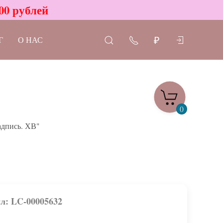
00 рублей
Г
О НАС
₽
0
адпись. ХВ"
л: LC-00005632