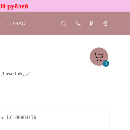
00 рублей
Г
О НАС
₽
0
С Днем Победы"
л: LC-00004176