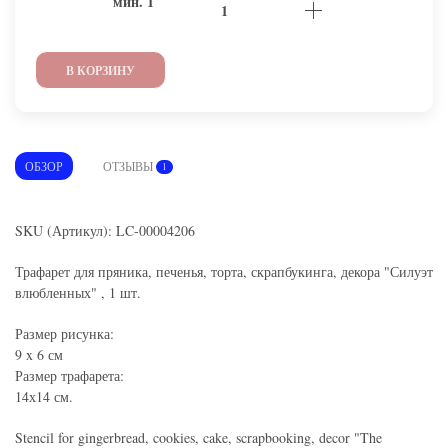
мин.
1
В КОРЗИНУ
ОБЗОР
ОТЗЫВЫ
1
SKU (Артикул): LC-00004206
Трафарет для пряника, печенья, торта, скрапбукинга, декора "Силуэт
влюбленных" , 1 шт.
Размер рисунка:
9 x 6 см
Размер трафарета:
14х14 см.
Stencil for gingerbread, cookies, cake, scrapbooking, decor "The