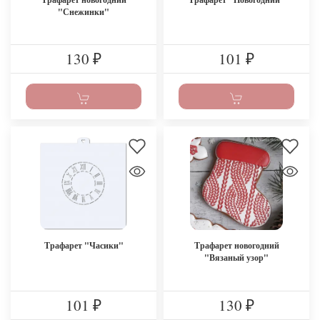
"Снежинки"
130
101
₽
₽
Трафарет "Часики"
Трафарет новогодний
"Вязаный узор"
101
130
₽
₽