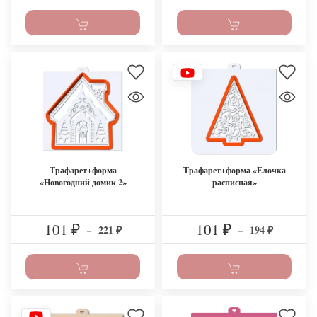
Трафарет+форма
Трафарет+форма «Елочка
«Новогодний домик 2»
расписная»
101
101
221
194
₽
–
₽
–
₽
₽