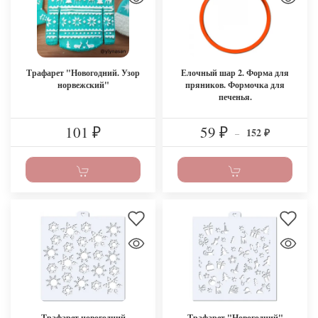
Трафарет "Новогодний. Узор
Елочный шар 2. Форма для
норвежский"
пряников. Формочка для
печенья.
101
59
152
₽
₽
–
₽
Трафарет новогодний
Трафарет "Новогодний"