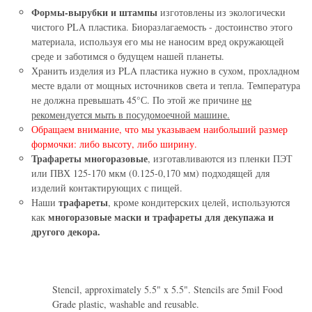
Формы-вырубки и штампы
изготовлены из экологически
чистого PLA пластика. Биоразлагаемость - достоинство этого
материала, используя его мы не наносим вред окружающей
среде и заботимся о будущем нашей планеты.
Хранить изделия из PLA пластика нужно в сухом, прохладном
месте вдали от мощных источников света и тепла. Температура
не должна превышать 45°С. По этой же причине
не
рекомендуется мыть в посудомоечной машине.
Обращаем внимание, что мы указываем наибольший размер
формочки: либо высоту, либо ширину.
Трафареты многоразовые
, изготавливаются из пленки ПЭТ
или ПВХ 125-170 мкм (0.125-0,170 мм) подходящей для
изделий контактирующих с пищей.
трафареты
Наши
, кроме кондитерских целей, используются
многоразовые маски и трафареты для декупажа и
как
другого декора.
Stencil, approximately 5.5" x 5.5". Stencils are 5mil Food
Grade plastic, washable and reusable.