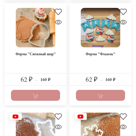
Форма "Снежный шар"
Форма "Флажок"
62
62
160
160
₽
–
₽
–
₽
₽