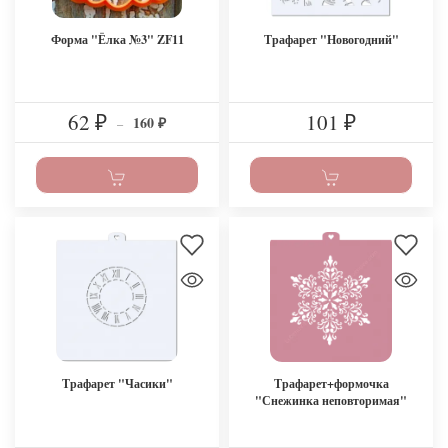
Форма "Ёлка №3" ZF11
Трафарет "Новогодний"
62
101
160
₽
–
₽
₽
Трафарет "Часики"
Трафарет+формочка
"Снежинка неповторимая"