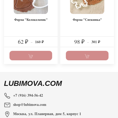
Форма "Колокольчик"
Форма "Снежинка"
62
98
160
301
₽
–
₽
–
₽
₽
LUBIMOVA.COM
+7 (916) 394-56-42
shop@lubimova.com
Москва
,
ул. Планерная, дом 5, корпус 1