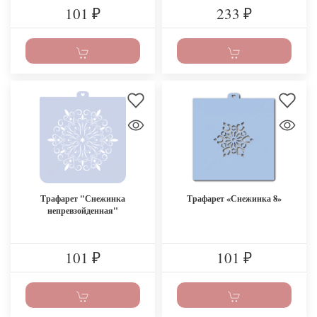
101
233
₽
₽
Трафарет "Снежинка
Трафарет «Снежинка 8»
непревзойденная"
101
101
₽
₽