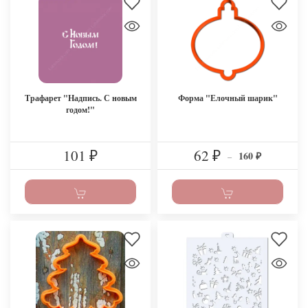
Трафарет "Надпись. С новым
Форма "Елочный шарик"
годом!"
101
62
160
₽
₽
–
₽