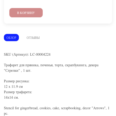
В КОРЗИНУ
ОБЗОР
ОТЗЫВЫ
SKU (Артикул): LC-00004224
Трафарет для пряника, печенья, торта, скрапбукинга, декора
"Стрелки" , 1 шт.
Размер рисунка:
12 x 11.9 см
Размер трафарета:
14х14 см.
Stencil for gingerbread, cookies, cake, scrapbooking, decor "Arrows", 1
pc.