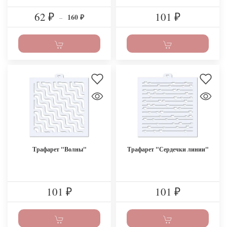
62
101
160
₽
–
₽
₽
Трафарет "Волны"
Трафарет "Сердечки линии"
101
101
₽
₽