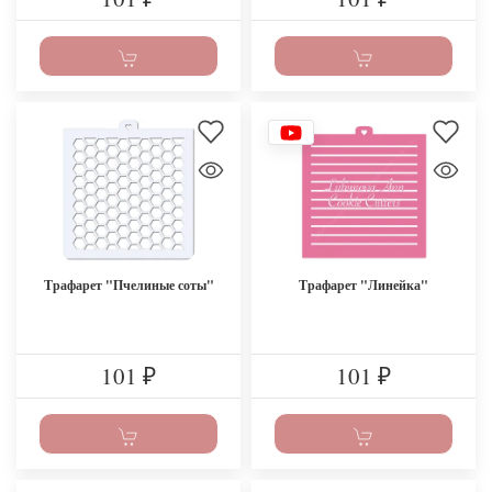
Трафарет "Пчелиные соты"
Трафарет "Линейка"
101
101
₽
₽