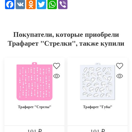
Facebook
VK
Odnoklassniki
Twitter
WhatsApp
Viber
Покупатели, которые приобрели
Трафарет "Стрелки", также купили
Трафарет "Стрелы"
Трафарет "Губы"
101
101
₽
₽