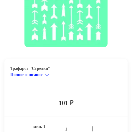
Трафарет "Стрелки"
Полное описание
101
₽
мин.
1