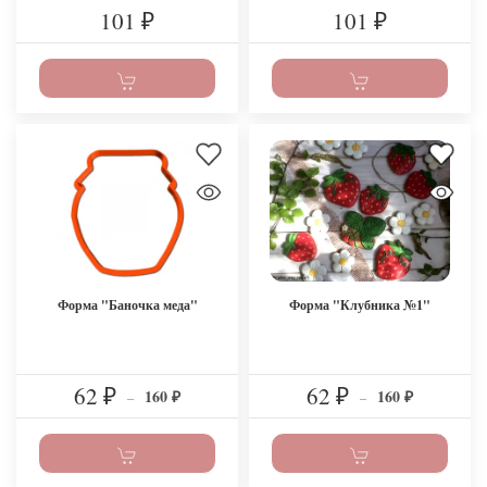
101
101
₽
₽
Форма "Баночка меда"
Форма "Клубника №1"
62
62
160
160
₽
–
₽
–
₽
₽