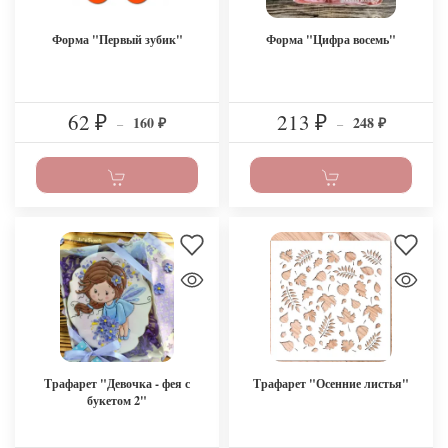
Форма "Первый зубик"
Форма "Цифра восемь"
62
213
160
248
₽
–
₽
–
₽
₽
Трафарет "Девочка - фея с
Трафарет "Осенние листья"
букетом 2"