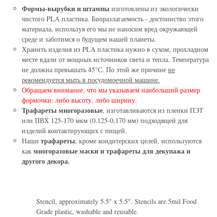
Формы-вырубки и штампы
изготовлены из экологически
чистого PLA пластика. Биоразлагаемость - достоинство этого
материала, используя его мы не наносим вред окружающей
среде и заботимся о будущем нашей планеты.
Хранить изделия из PLA пластика нужно в сухом, прохладном
месте вдали от мощных источников света и тепла. Температура
не должна превышать 45°С. По этой же причине
не
рекомендуется мыть в посудомоечной машине.
Обращаем внимание, что мы указываем наибольший размер
формочки: либо высоту, либо ширину.
Трафареты многоразовые
, изготавливаются из пленки ПЭТ
или ПВХ 125-170 мкм (0.125-0,170 мм) подходящей для
изделий контактирующих с пищей.
трафареты
Наши
, кроме кондитерских целей, используются
многоразовые маски и трафареты для декупажа и
как
другого декора.
Stencil, approximately 5.5" x 5.5". Stencils are 5mil Food
Grade plastic, washable and reusable.