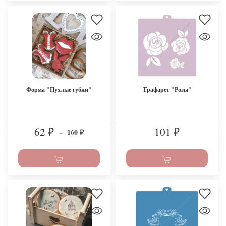
Форма "Пухлые губки"
Трафарет "Розы"
62
101
160
₽
–
₽
₽