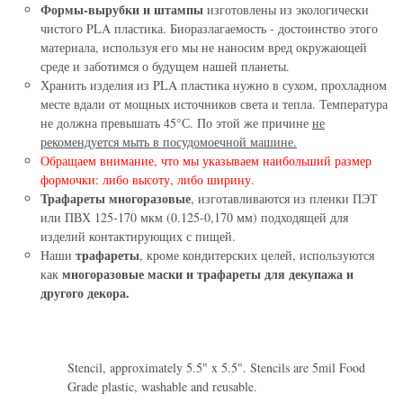
Формы-вырубки и штампы
изготовлены из экологически
чистого PLA пластика. Биоразлагаемость - достоинство этого
материала, используя его мы не наносим вред окружающей
среде и заботимся о будущем нашей планеты.
Хранить изделия из PLA пластика нужно в сухом, прохладном
месте вдали от мощных источников света и тепла. Температура
не должна превышать 45°С. По этой же причине
не
рекомендуется мыть в посудомоечной машине.
Обращаем внимание, что мы указываем наибольший размер
формочки: либо высоту, либо ширину.
Трафареты многоразовые
, изготавливаются из пленки ПЭТ
или ПВХ 125-170 мкм (0.125-0,170 мм) подходящей для
изделий контактирующих с пищей.
трафареты
Наши
, кроме кондитерских целей, используются
многоразовые маски и трафареты для декупажа и
как
другого декора.
Stencil, approximately 5.5" x 5.5". Stencils are 5mil Food
Grade plastic, washable and reusable.