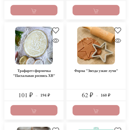
Трафарет+формочка
Форма "Звезда узкие лучи"
"Пасхальная роспись ХВ"
101
62
194
160
₽
–
₽
–
₽
₽