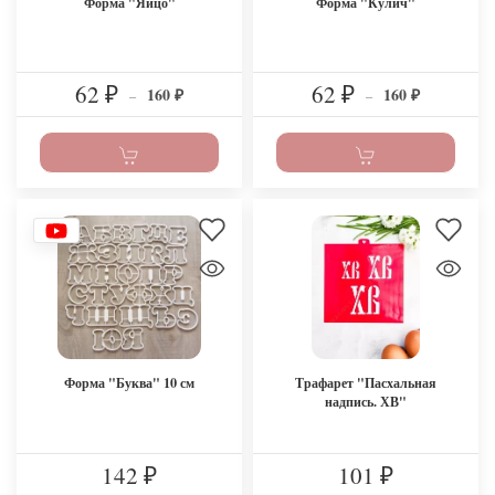
Форма "Яйцо"
Форма "Кулич"
62
62
160
160
₽
–
₽
–
₽
₽
Форма "Буква" 10 см
Трафарет "Пасхальная
надпись. ХВ"
142
101
₽
₽