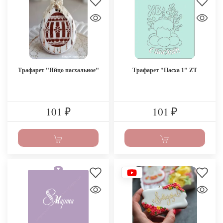
Трафарет "Яйцо пасхальное"
Трафарет "Пасха 1" ZT
101
101
₽
₽