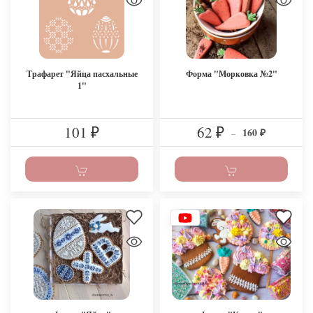
Трафарет "Яйца пасхальные
Форма "Морковка №2"
1"
101
62
160
₽
₽
–
₽