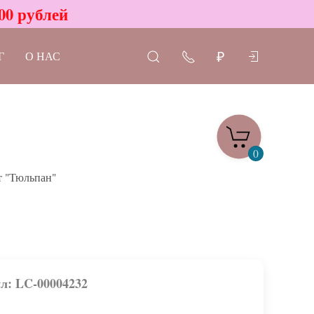
00 рублей
Г
О НАС
₽
0
т "Тюльпан"
л: LC-00004232