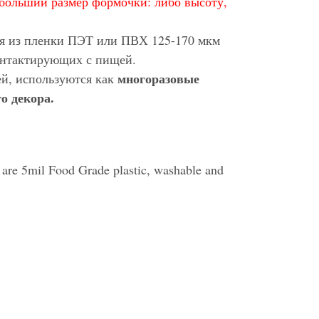
больший размер формочки: либо высоту,
ся из пленки ПЭТ или ПВХ 125-170 мкм
контактирующих с пищей.
многоразовые
ей, используются как
о декора.
s are 5mil Food Grade plastic, washable and