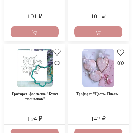
101
101
₽
₽
Трафарет+формочка "Букет
Трафарет "Цветы. Пионы"
тюльпанов"
194
147
₽
₽