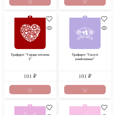
Трафарет "Сердце хохлома
Трафарет "Силуэт
2"
влюбленных"
101
101
₽
₽