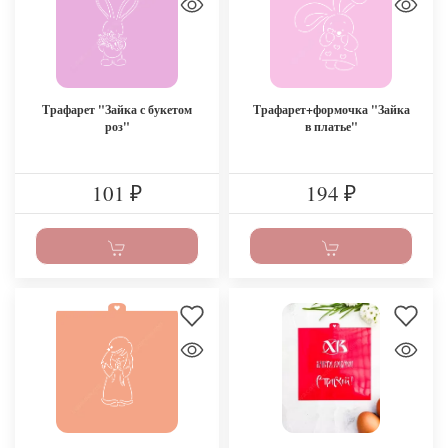
Трафарет "Зайка с букетом
Трафарет+формочка "Зайка
роз"
в платье"
101
194
₽
₽