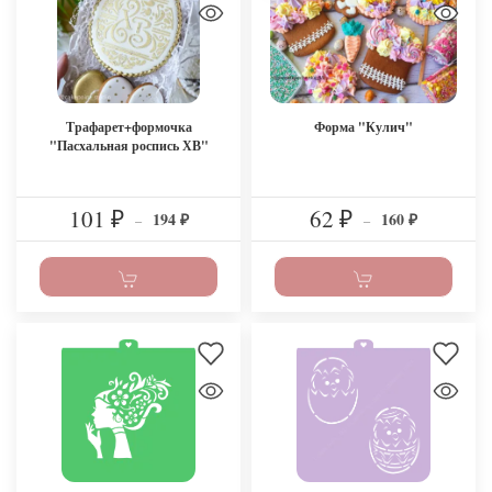
Трафарет+формочка
Форма "Кулич"
"Пасхальная роспись ХВ"
101
62
194
160
₽
–
₽
–
₽
₽