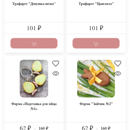
Трафарет "Девушка весна"
Трафарет "Цыплята"
101
101
₽
₽
Форма «Подставка для яйца
Форма "Зайчик №2"
№1»
62
62
160
160
₽
–
₽
–
₽
₽