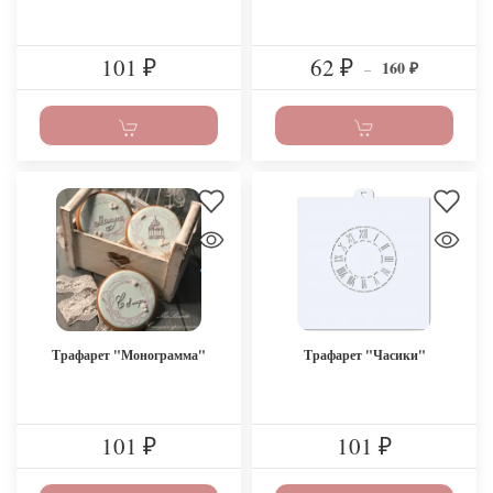
101
62
160
₽
₽
–
₽
Трафарет "Монограмма"
Трафарет "Часики"
101
101
₽
₽