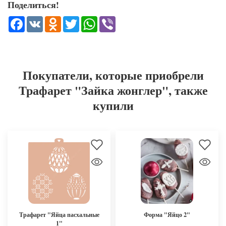
Поделиться!
Facebook
VK
Odnoklassniki
Twitter
WhatsApp
Viber
Покупатели, которые приобрели
Трафарет "Зайка жонглер", также
купили
Трафарет "Яйца пасхальные
Форма "Яйцо 2"
1"