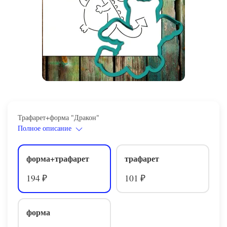
Трафарет+форма "Дракон"
Полное описание
форма+трафарет
трафарет
194
101
₽
₽
форма