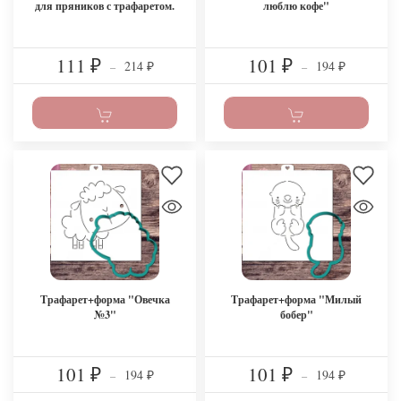
для пряников с трафаретом.
люблю кофе"
111
101
214
194
₽
–
₽
–
₽
₽
Трафарет+форма "Овечка
Трафарет+форма "Милый
№3"
бобер"
101
101
194
194
₽
–
₽
–
₽
₽