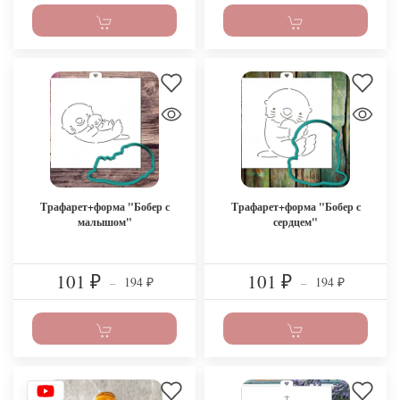
Трафарет+форма "Бобер с
Трафарет+форма "Бобер с
малышом"
сердцем"
101
101
194
194
₽
–
₽
–
₽
₽