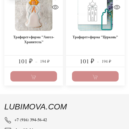
Трафарет+форма "Ангел-
Трафарет+форма "Церковь"
Хранитель"
101
101
194
194
₽
–
₽
–
₽
₽
LUBIMOVA.COM
+7 (916) 394-56-42