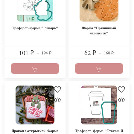
Трафарет+форма "Рыцарь"
Форма "Пряничный
человечек"
101
62
194
160
₽
–
₽
–
₽
₽
Дракон с открыткой. Форма
Трафарет+форма "Стакан. Я