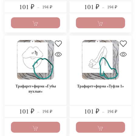
101
101
194
194
₽
–
₽
–
₽
₽
Трафарет+форма «Губы
Трафарет+форма «Туфли 1»
пухлые»
101
101
194
194
₽
–
₽
–
₽
₽