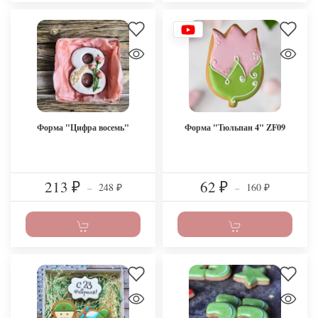
Форма "Цифра восемь"
Форма "Тюльпан 4" ZF09
213
62
248
160
₽
–
₽
–
₽
₽