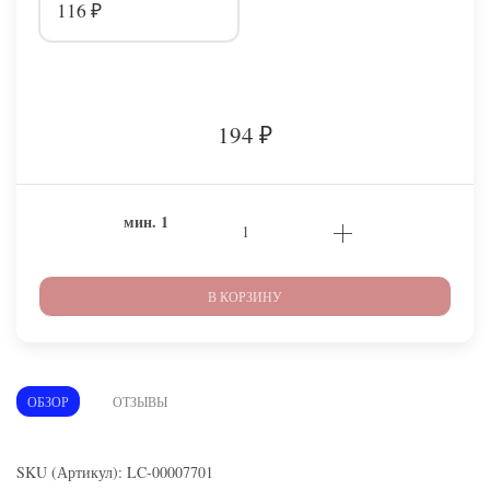
116
₽
194
₽
мин.
1
В КОРЗИНУ
ОБЗОР
ОТЗЫВЫ
SKU (Артикул): LC-00007701