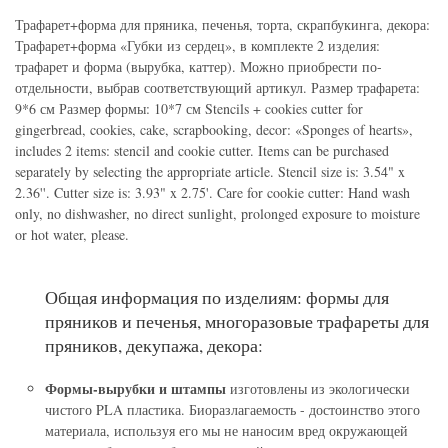
Трафарет+форма для пряника, печенья, торта, скрапбукинга, декора:
Трафарет+форма «Губки из сердец», в комплекте 2 изделия:
трафарет и форма (вырубка, каттер). Можно приобрести по-
отдельности, выбрав соответствующий артикул. Размер трафарета:
9*6 см Размер формы: 10*7 см Stencils + cookies cutter for
gingerbread, cookies, cake, scrapbooking, decor: «Sponges of hearts»,
includes 2 items: stencil and cookie cutter. Items can be purchased
separately by selecting the appropriate article. Stencil size is: 3.54" x
2.36''. Cutter size is: 3.93" x 2.75'. Care for cookie cutter: Hand wash
only, no dishwasher, no direct sunlight, prolonged exposure to moisture
or hot water, please.
Общая информация по изделиям: формы для
пряников и печенья, многоразовые трафареты для
пряников, декупажа, декора:
Формы-вырубки и штампы
изготовлены из экологически
чистого PLA пластика. Биоразлагаемость - достоинство этого
материала, используя его мы не наносим вред окружающей