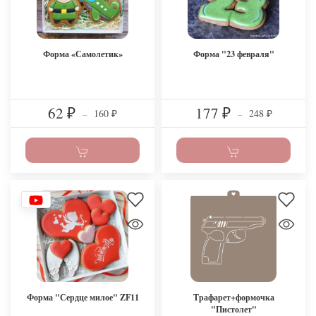
Форма «Самолетик»
Форма "23 февраля"
62
177
160
248
₽
–
₽
–
₽
₽
Форма "Сердце милое" ZF11
Трафарет+формочка
"Пистолет"