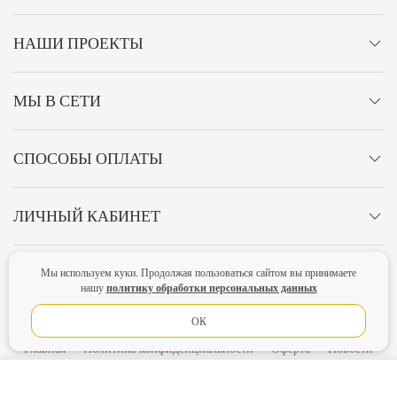
НАШИ ПРОЕКТЫ
МЫ В СЕТИ
СПОСОБЫ ОПЛАТЫ
ЛИЧНЫЙ КАБИНЕТ
ОСТАВАЙТЕСЬ НА СВЯЗИ!
Мы используем куки. Продолжая пользоваться сайтом вы принимаете
политику обработки персональных данных
нашу
ОК
Главная
Политика конфиденциальности
Оферта
Новости
Lubimova.com. Все права защищены.
В КОРЗИНУ