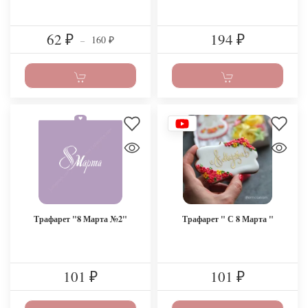
62
194
160
₽
–
₽
₽
Трафарет "8 Марта №2"
Трафарет " С 8 Марта "
101
101
₽
₽