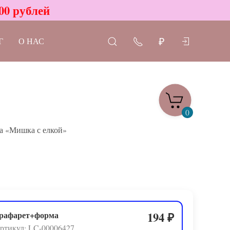
00 рублей
Г
О НАС
₽
0
а «Мишка с елкой»
рафарет+форма
194
₽
ртикул: LC-00006427