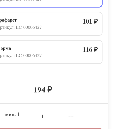
рафарет
101
₽
ртикул: LC-00006427
орма
116
₽
ртикул: LC-00006427
194
₽
мин.
1