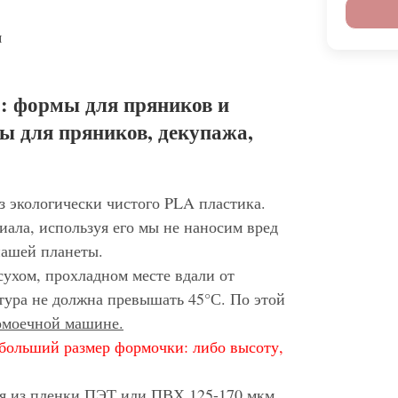
м
: формы для пряников и
ы для пряников, декупажа,
з экологически чистого PLA пластика.
иала, используя его мы не наносим вред
нашей планеты.
сухом, прохладном месте вдали от
тура не должна превышать 45°С. По этой
домоечной машине.
больший размер формочки: либо высоту,
ся из пленки ПЭТ или ПВХ 125-170 мкм