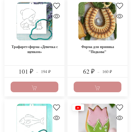
Трафарет+форма «Девочка с
Форма для пряника
щенком»
"Подкова"
101
62
194
160
₽
–
₽
–
₽
₽