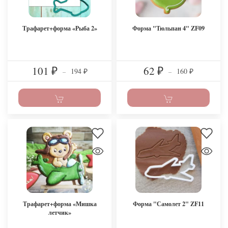
Трафарет+форма «Рыба 2»
Форма "Тюльпан 4" ZF09
101
62
194
160
₽
–
₽
–
₽
₽
Трафарет+форма «Мишка
Форма "Самолет 2" ZF11
летчик»