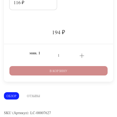
116
₽
194
₽
мин.
1
В КОРЗИНУ
ОБЗОР
ОТЗЫВЫ
SKU (Артикул): LC-00007627