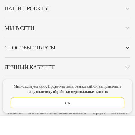
НАШИ ПРОЕКТЫ
МЫ В СЕТИ
СПОСОБЫ ОПЛАТЫ
ЛИЧНЫЙ КАБИНЕТ
ОСТАВАЙТЕСЬ НА СВЯЗИ!
Мы используем куки. Продолжая пользоваться сайтом вы принимаете
политику обработки персональных данных
нашу
ОК
Главная
Политика конфиденциальности
Оферта
Новости
Lubimova.com. Все права защищены.
В КОРЗИНУ