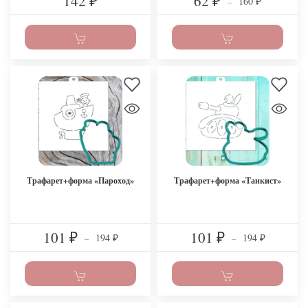
142
62
160
₽
₽
–
₽
Трафарет+форма «Пароход»
Трафарет+форма «Танкист»
101
101
194
194
₽
–
₽
–
₽
₽