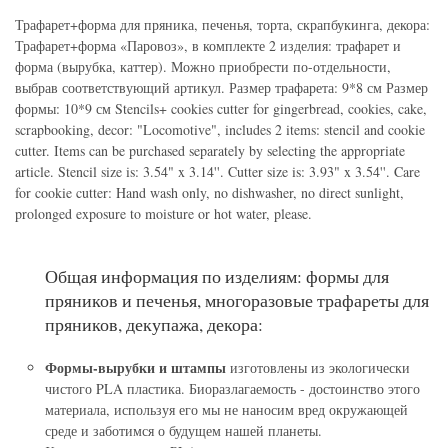
Трафарет+форма для пряника, печенья, торта, скрапбукинга, декора:
Трафарет+форма «Паровоз», в комплекте 2 изделия: трафарет и
форма (вырубка, каттер). Можно приобрести по-отдельности,
выбрав соответствующий артикул. Размер трафарета: 9*8 см Размер
формы: 10*9 см Stencils+ cookies cutter for gingerbread, cookies, cake,
scrapbooking, decor: "Locomotive", includes 2 items: stencil and cookie
cutter. Items can be purchased separately by selecting the appropriate
article. Stencil size is: 3.54" x 3.14''. Cutter size is: 3.93" x 3.54''. Care
for cookie cutter: Hand wash only, no dishwasher, no direct sunlight,
prolonged exposure to moisture or hot water, please.
Общая информация по изделиям: формы для
пряников и печенья, многоразовые трафареты для
пряников, декупажа, декора:
Формы-вырубки и штампы
изготовлены из экологически
чистого PLA пластика. Биоразлагаемость - достоинство этого
материала, используя его мы не наносим вред окружающей
среде и заботимся о будущем нашей планеты.