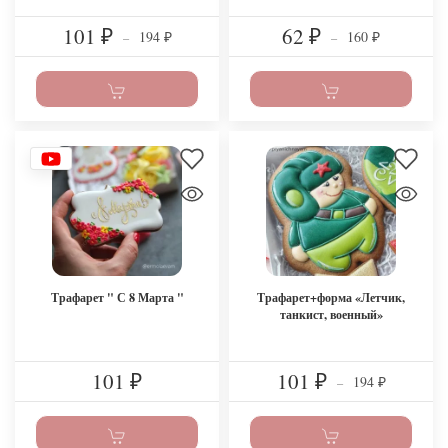
101
62
194
160
₽
–
₽
–
₽
₽
Трафарет " С 8 Марта "
Трафарет+форма «Летчик,
танкист, военный»
101
101
194
₽
₽
–
₽