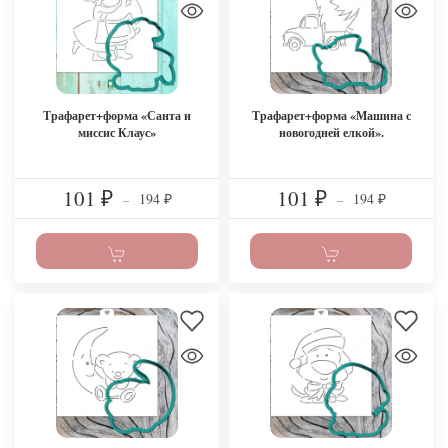
Трафарет+форма «Санта и
Трафарет+форма «Машина с
миссис Клаус»
новогодней елкой».
101
101
194
194
₽
–
₽
–
₽
₽