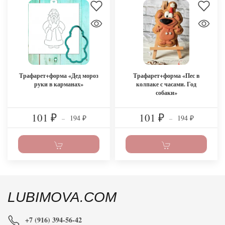
Трафарет+форма «Дед мороз
Трафарет+форма «Пес в
руки в карманах»
колпаке с часами. Год
собаки»
101
101
194
194
₽
–
₽
–
₽
₽
LUBIMOVA.COM
+7 (916) 394-56-42