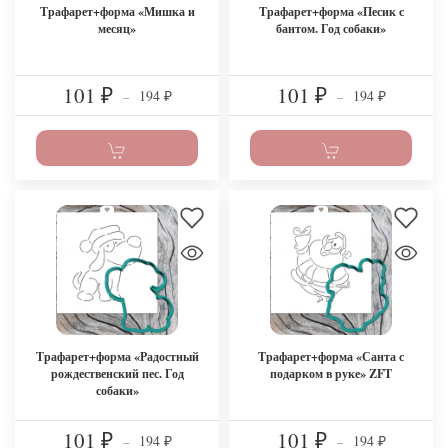
Трафарет+форма «Мишка и
Трафарет+форма «Песик с
месяц»
бантом. Год собаки»
101
101
194
194
₽
–
₽
–
₽
₽
Трафарет+форма «Радостный
Трафарет+форма «Санта с
рождественский пес. Год
подарком в руке» ZFT
собаки»
101
101
194
194
₽
–
₽
–
₽
₽