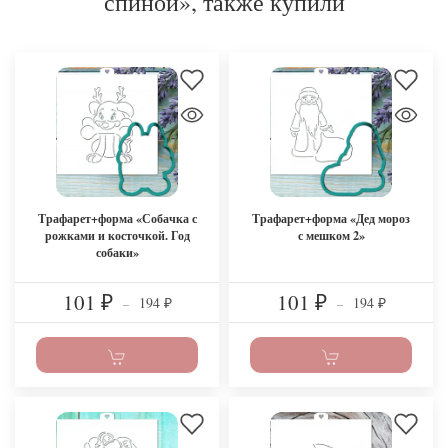
спиной», также купили
Трафарет+форма «Собачка с
Трафарет+форма «Дед мороз
рожками и косточкой. Год
с мешком 2»
собаки»
101
101
194
194
₽
–
₽
–
₽
₽