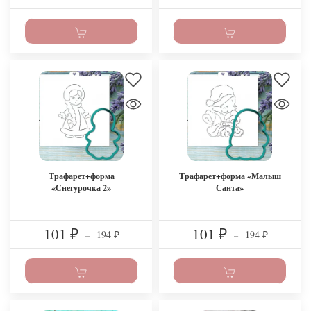
Трафарет+форма
Трафарет+форма «Малыш
«Снегурочка 2»
Санта»
101
101
194
194
₽
–
₽
–
₽
₽