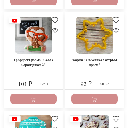
Трафарет+форма "Сова с
Форма "Снежинка с острым
карандашом 2"
краем"
101
93
194
240
₽
–
₽
–
₽
₽