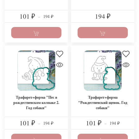
101
194
194
₽
–
₽
₽
Трафарет+форма "Пес в
Трафарет+форма
рождественском колпаке 2.
"Рождественский щенок. Год
Год собаки"
собаки"
101
101
194
194
₽
–
₽
–
₽
₽