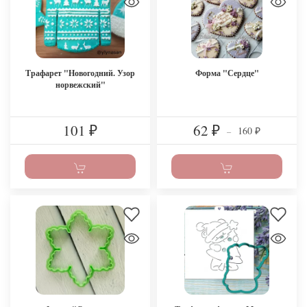
Трафарет "Новогодний. Узор
Форма "Сердце"
норвежский"
101
62
160
₽
₽
–
₽