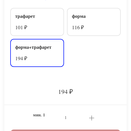
трафарет
форма
101
116
₽
₽
форма+трафарет
194
₽
194
₽
мин.
1