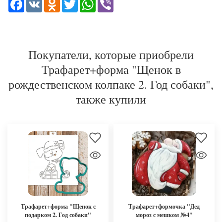
Facebook
VK
Odnoklassniki
Twitter
WhatsApp
Viber
Покупатели, которые приобрели
Трафарет+форма "Щенок в
рождественском колпаке 2. Год собаки",
также купили
Трафарет+форма "Щенок с
Трафарет+формочка "Дед
подарком 2. Год собаки"
мороз с мешком №4"