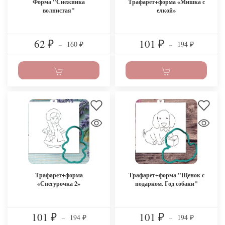
Форма "Снежинка
Трафарет+форма «Мишка с
волнистая"
елкой»
62
101
160
194
₽
–
₽
–
₽
₽
Трафарет+форма
Трафарет+форма "Щенок с
«Снегурочка 2»
подарком. Год собаки"
101
101
194
194
₽
–
₽
–
₽
₽