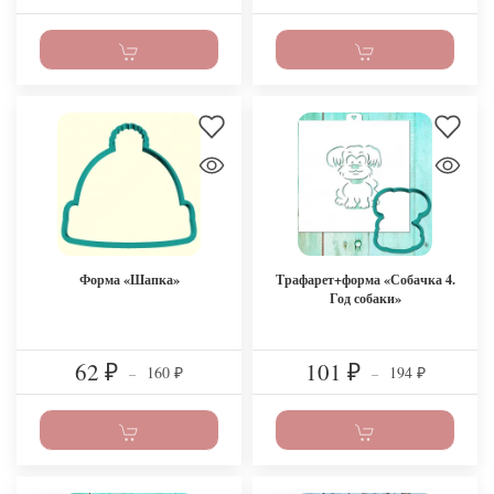
Форма «Шапка»
Трафарет+форма «Собачка 4.
Год собаки»
62
101
160
194
₽
–
₽
–
₽
₽