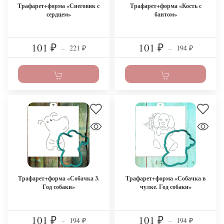
Трафарет+форма «Снеговик с
Трафарет+форма «Кость с
сердцем»
бантом»
101
101
221
194
₽
–
₽
–
₽
₽
Трафарет+форма «Собачка 3.
Трафарет+форма «Собачка в
Год собаки»
чулке. Год собаки»
101
101
194
194
₽
–
₽
–
₽
₽