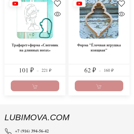
Трафарет+форма «Снеговик
Форма "Ёлочная игрушка
на длинных ногах»
изящная"
101
62
221
160
₽
–
₽
–
₽
₽
LUBIMOVA.COM
+7 (916) 394-56-42