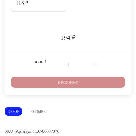
116
₽
194
₽
мин.
1
В КОРЗИНУ
ОБЗОР
ОТЗЫВЫ
SKU (Артикул): LC-00007076