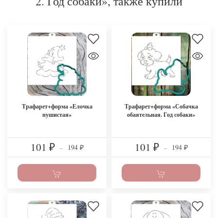
2. Год собаки», также купили
Трафарет+форма «Елочка
Трафарет+форма «Собачка
пушистая»
обаятельная. Год собаки»
101
101
194
194
₽
–
₽
–
₽
₽