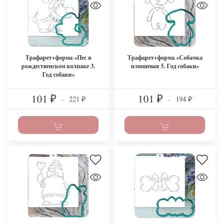
Трафарет+форма «Пес в
Трафарет+форма «Собачка
рождественском колпаке 3.
плюшевая 5. Год собаки»
Год собаки»
101
101
221
194
₽
–
₽
–
₽
₽