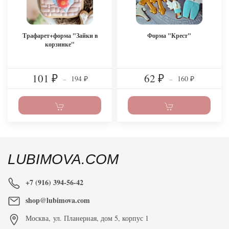
Трафарет+форма "Зайки в
Форма "Крест"
корзинке"
101
62
194
160
₽
–
₽
–
₽
₽
LUBIMOVA.COM
+7 (916) 394-56-42
shop@lubimova.com
Москва
,
ул. Планерная, дом 5, корпус 1