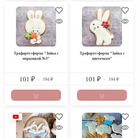
Трафарет+форма "Зайка с
Трафарет+форма "Зайка с
морковкой №3"
цветочком"
101
101
194
194
₽
–
₽
–
₽
₽