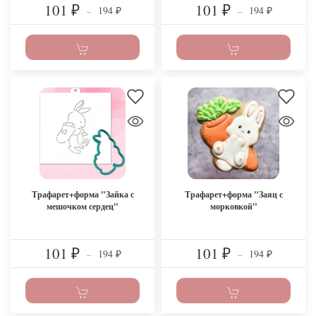
101
101
194
194
₽
–
₽
–
₽
₽
Трафарет+форма "Зайка с
Трафарет+форма "Заяц с
мешочком сердец"
морковкой"
101
101
194
194
₽
–
₽
–
₽
₽