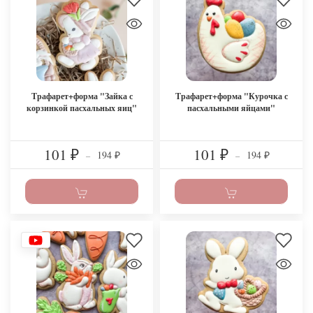
Трафарет+форма "Зайка с
Трафарет+форма "Курочка с
корзинкой пасхальных яиц"
пасхальными яйцами"
101
101
194
194
₽
–
₽
–
₽
₽