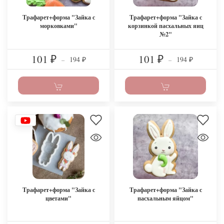
Трафарет+форма "Зайка с
Трафарет+форма "Зайка с
морковками"
корзинкой пасхальных яиц
№2"
101
101
194
194
₽
–
₽
–
₽
₽
Трафарет+форма "Зайка с
Трафарет+форма "Зайка с
цветами"
пасхальным яйцом"