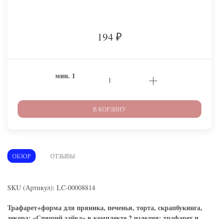
194
₽
мин.
1
В КОРЗИНУ
ОБЗОР
ОТЗЫВЫ
SKU (Артикул): LC-00008814
Трафарет+форма для пряника, печенья, торта, скрапбукинга,
декора: «Спящий зайка» в комплекте 2 изделия: трафарет и