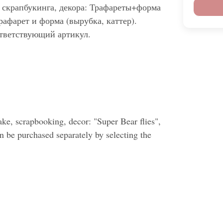
 скрапбукинга, декора: Трафареты+форма
рафарет и форма (вырубка, каттер).
тветствующий артикул.
ake, scrapbooking, decor: "Super Bear flies",
an be purchased separately by selecting the