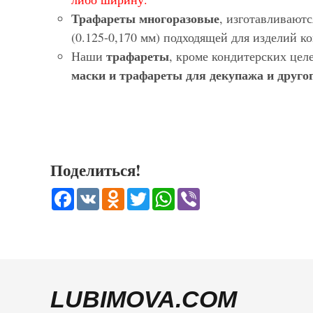
Трафареты многоразовые
, изготавливают
(0.125-0,170 мм) подходящей для изделий 
трафареты
Наши
, кроме кондитерских цел
маски и трафареты для декупажа и другог
Поделиться!
Facebook
VK
Odnoklassniki
Twitter
WhatsApp
Viber
LUBIMOVA.COM