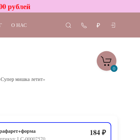
00 рублей
Г
О НАС
₽
0
«Супер мишка летит»
рафарет+форма
184
₽
ртикул: LC-00007570