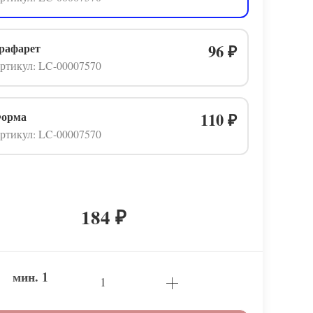
рафарет
96
₽
ртикул: LC-00007570
орма
110
₽
ртикул: LC-00007570
184
₽
мин.
1