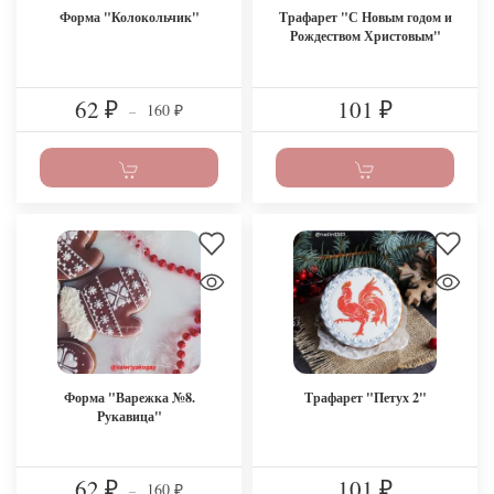
Форма "Колокольчик"
Трафарет "С Новым годом и
Рождеством Христовым"
62
101
160
₽
–
₽
₽
Форма "Варежка №8.
Трафарет "Петух 2"
Рукавица"
62
101
160
₽
–
₽
₽