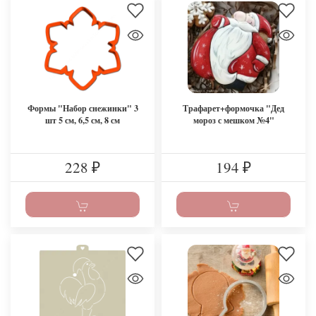
Формы "Набор снежинки" 3
Трафарет+формочка "Дед
шт 5 см, 6,5 см, 8 см
мороз с мешком №4"
228
194
₽
₽