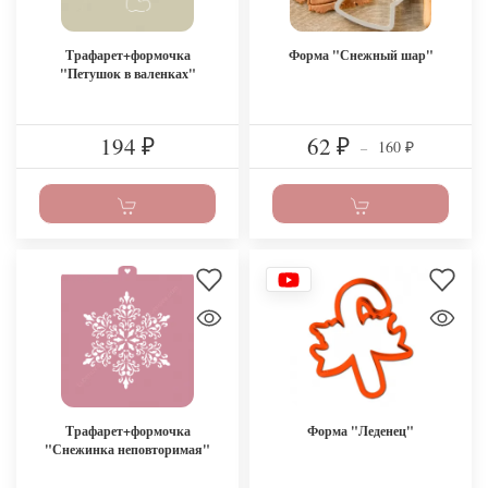
Трафарет+формочка
Форма "Снежный шар"
"Петушок в валенках"
194
62
160
₽
₽
–
₽
Трафарет+формочка
Форма "Леденец"
"Снежинка неповторимая"