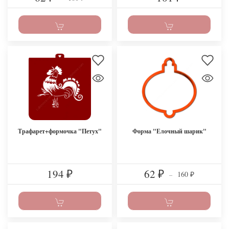
Трафарет+формочка "Петуx"
Форма "Елочный шарик"
194
62
160
₽
₽
–
₽