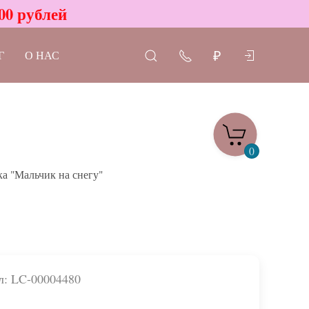
00 рублей
Г
О НАС
₽
0
а "Мальчик на снегу"
л: LC-00004480